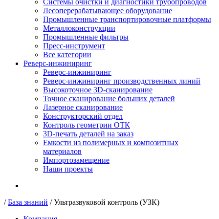
Системы очистки и диагностики трубопроводов
Лесоперерабатывающее оборудование
Промышленные транспортировочные платформы
Металлоконструкции
Промышленные фильтры
Пресс-инструмент
Все категории
Реверс-инжиниринг
Реверс-инжиниринг
Реверс-инжиниринг производственных линий
Высокоточное 3D-сканирование
Точное сканирование больших деталей
Лазерное сканирование
Конструкторский отдел
Контроль геометрии ОТК
3D-печать деталей на заказ
Емкости из полимерных и композитных
материалов
Импортозамещение
Наши проекты
/
База знаний
/
Ультразвуковой контроль (УЗК)
Компания