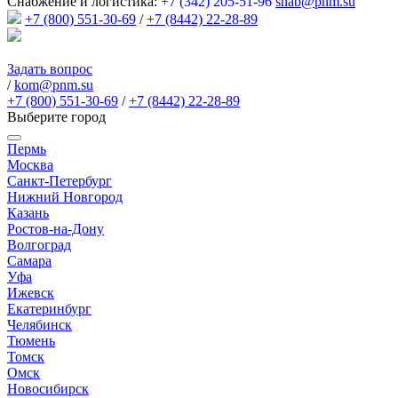
Снабжение и логистика:
+7 (342) 205-51-96
snab@pnm.su
+7 (800) 551-30-69
/
+7 (8442) 22-28-89
Задать вопрос
/
kom@pnm.su
+7 (800) 551-30-69
/
+7 (8442) 22-28-89
Выберите город
Пермь
Москва
Санкт-Петербург
Нижний Новгород
Казань
Ростов-на-Дону
Волгоград
Самара
Уфа
Ижевск
Екатеринбург
Челябинск
Тюмень
Томск
Омск
Новосибирск