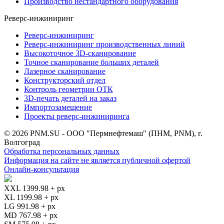
Производство нестандартного оборудования
Реверс-инжиниринг
Реверс-инжиниринг
Реверс-инжиниринг производственных линий
Высокоточное 3D-сканирование
Точное сканирование больших деталей
Лазерное сканирование
Конструкторский отдел
Контроль геометрии ОТК
3D-печать деталей на заказ
Импортозамещение
Проекты реверс-инжиниринга
© 2026 PNM.SU - ООО "Пермнефтемаш" (ПНМ, PNM), г.
Волгоград
Обработка персональных данных
Информация на сайте не является публичной офертой
Онлайн-консультация
XXL 1399.98 + px
XL 1199.98 + px
LG 991.98 + px
MD 767.98 + px