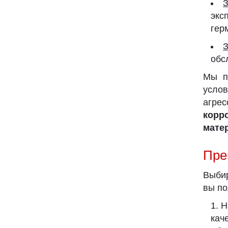
З
экс
гер
З
обс
Мы п
усло
агр
корр
мате
Пре
Выби
вы по
Н
кач