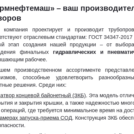
рмнефтемаш» – ваш производите
воров
 компания проектирует и производит трубопро
етствуют отраслевым стандартам: ГОСТ 34347-2017
ый этап создания нашей продукции – от выбор
едения финальных
гидравлических и пневмат
ышающим рабочее.
шем производственном ассортименте представл
низмов, способные удовлетворить разнообразн
тные решения. Среди них:
атвор концевой байонетный (ЗКБ)
. Эта модель отли
рытия и закрытия крышки, а также надежностью мног
 операций, где требуется минимальное время на дос
камерах запуска-приема СОД
. Конструкция ЗКБ обес
опасности.