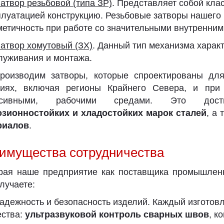
атвор резьбовой (типа ЗР)
. Представляет собой кла
плуатацией конструкцию. Резьбовые затворы нашего
метичность при работе со значительными внутренни
атвор хомутовый (ЗХ)
. Данный тип механизма характ
луживания и монтажа.
роизводим затворы, которые спроектированы для
виях, включая регионы Крайнего Севера, и при
ессивными, рабочими средами. Это дос
озионностойких и хладостойких марок сталей
, а
риалов
.
имущества сотрудничества
рая наше предприятие как поставщика промышленн
лучаете:
адежность и безопасность изделий. Каждый изготов
ества:
ультразвуковой контроль сварных швов
, к