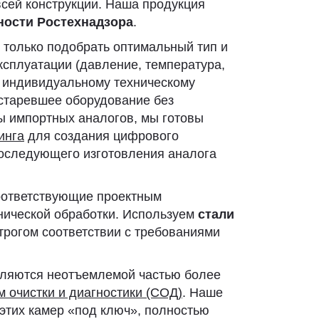
всей конструкции. Наша продукция
ности Ростехнадзора
.
 только подобрать оптимальный тип и
ксплуатации (давление, температура,
о индивидуальному техническому
устаревшее оборудование без
ы импортных аналогов, мы готовы
инга
для создания цифрового
последующего изготовления аналога
оответствующие проектным
нической обработки. Используем
стали
строгом соответствии с требованиями
вляются неотъемлемой частью более
м очистки и диагностики (СОД)
. Наше
этих камер «под ключ», полностью