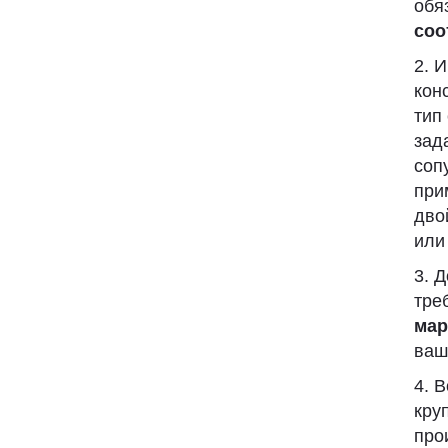
обя
соо
И
кон
тип
зад
соп
при
дво
или
Д
тре
мар
ваш
В
кру
про