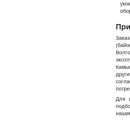
уко
обо
При
Зака
(бай
Волг
экспл
Камыш
други
согл
потре
Для 
подбо
нашим