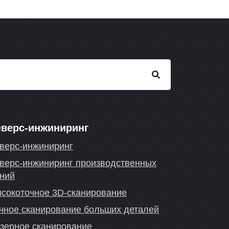
еверс-инжиниринг
верс-инжиниринг
верс-инжиниринг производственных
ний
сокоточное 3D-сканирование
чное сканирование больших деталей
зерное сканирование