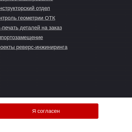
нструкторский отдел
нтроль геометрии ОТК
-печать деталей на заказ
портозамещение
оекты реверс-инжиниринга
Я согласен
Онлайн-консультация