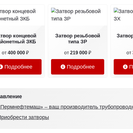
твор концевой
Затвор резьбовой
Затво
айонетный ЗКБ
типа ЗР
от
400 000
₽
от
219 000
₽
от
Подробнее
Подробнее
П
авление
«Пермнефтемаш» – ваш производитель трубопровод
Приобрести затворы