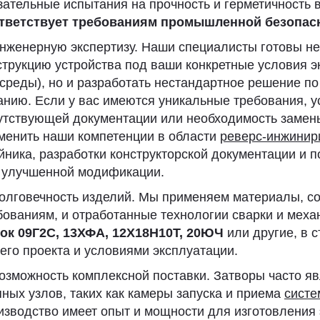
зательные испытания на прочность и герметичность 
тветствует требованиям промышленной безопас
нженерную экспертизу. Наши специалисты готовы не
струкцию устройства под ваши конкретные условия э
 среды), но и разработать нестандартное решение п
анию. Если у вас имеются уникальные требования, 
утствующей документации или необходимость замен
менить наши компетенции в области
реверс-инжинир
йника, разработки конструкторской документации и 
 улучшенной модификации.
олговечность изделий. Мы применяем материалы, с
бованиям, и отработанные технологии сварки и меха
ок 09Г2С, 13ХФА, 12Х18Н10Т, 20ЮЧ
или другие, в 
его проекта и условиями эксплуатации.
озможность комплексной поставки. Затворы часто я
пных узлов, таких как камеры запуска и приема
систе
изводство имеет опыт и мощности для изготовления 