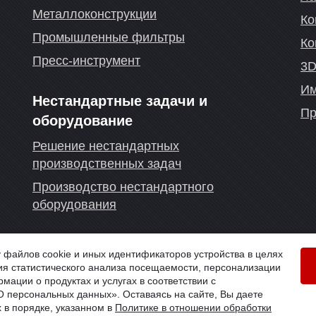
Металлоконструкции
Ко
Промышленные фильтры
Ко
Пресс-инструмент
3D
Им
Нестандартные задачи и
Пр
оборудование
Решение нестандартных
производственных задач
Производство нестандартного
оборудования
. Волгоград
айлов cookie и иных идентификаторов устройства в целях
я статистического анализа посещаемости, персонализации
й
мации о продуктах и услугах в соответствии с
 персональных данных». Оставаясь на сайте, Вы даете
 в порядке, указанном в
Политике в отношении обработки