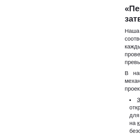
«Пе
зат
Наша
соотв
кажд
пров
прев
В на
меха
проек
З
отк
для
на
без