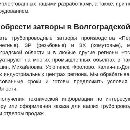
мплектованных нашими разработками, а также, при н
рудованием.
обрести затворы в Волгоградской
зать трубопроводные затворы производства «П
онетные), ЗР (резьбовые) и ЗХ (хомутовые), 
оградской области и в любые другие регионы Ро
уатируют на многих промышленных объектах в таки
ин, Михайловка, Урюпинск, Фролово, Калач-на-Дону
х индустриальных центрах региона. Мы обрабатыва
асованные сроки и готовы предложить условия
бности.
получения технической информации по интересу
ру или оформления заказа для ваших трубопровод
 отделом продаж.