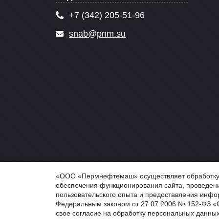
+7 (342) 205-51-96
snab@pnm.su
© 2026 PNM.SU - ООО "Пермнефтемаш" (ПНМ, PNM), г
«ООО «Пермнефтемаш» осуществляет обработку ф
Обработка персональных данных
обеспечения функционирования сайта, проведени
Информация на сайте не является публичной оферто
пользовательского опыта и предоставления инфор
Федеральным законом от 27.07.2006 № 152-ФЗ «О
свое согласие на обработку персональных данных